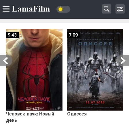
9.43
7.09
Человек-паук: Новый
Одиссея
день