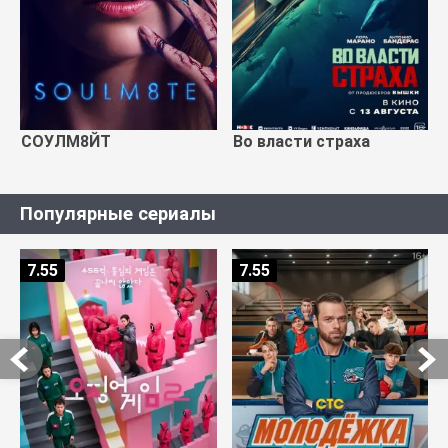
СОУЛМ8ЙТ
Во власти страха
Популярные сериалы
7.55
7.55