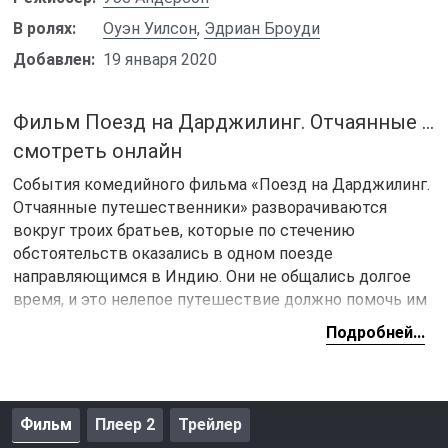
В ролях:
Оуэн Уилсон
,
Эдриан Броуди
Добавлен:
19 января 2020
Фильм Поезд на Дарджилинг. Отчаянные …
смотреть онлайн
События комедийного фильма «Поезд на Дарджилинг.
Отчаянные путешественники» разворачиваются
вокруг троих братьев, которые по стечению
обстоятельств оказались в одном поезде
направляющимся в Индию. Они не общались долгое
время, и это нелепое путешествие должно помочь им
наладить отношения и укрепить семейные узы.
Подробней...
Однако мелкие споры перерастаю в драку и троих
дебоширов высаживают с поезда прямо посреди
пустыни. Теперь их ожидает веселая прогулка.
Фильм
Плеер 2
Трейлер