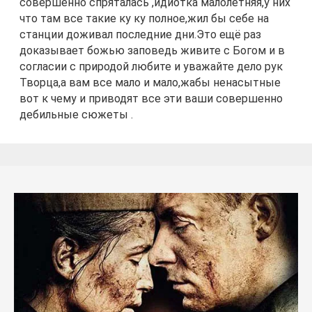
совершенно спряталась ,идиотка малолетняя,у них
что там все такие ку ку полное,жил бы себе на
станции доживал последние дни.Это ещё раз
доказывает божью заповедь живите с Богом и в
согласии с природой любите и уважайте дело рук
Творца,а вам все мало и мало,жабы ненасытные
вот к чему и приводят все эти ваши совершенно
дебильные сюжеты .