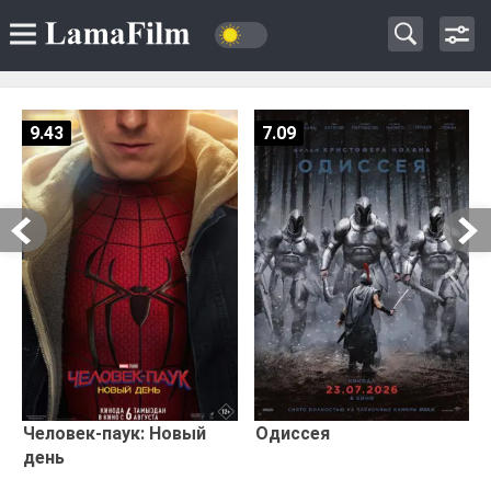
9.43
7.09
Человек-паук: Новый
Одиссея
день