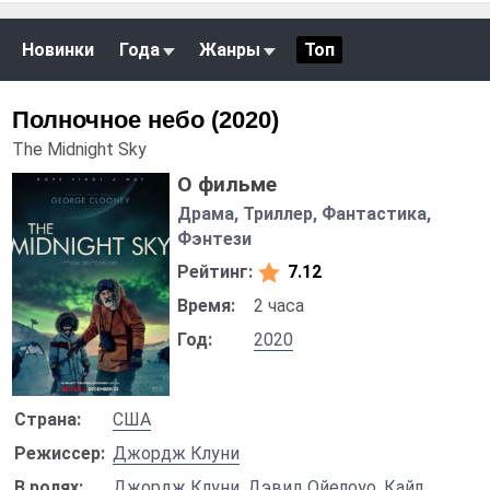
Новинки
Года
Жанры
Топ
Полночное небо (2020)
The Midnight Sky
О фильме
Драма, Триллер, Фантастика,
Фэнтези
Рейтинг:
7.12
Время:
2 часа
Год:
2020
Страна:
США
Режиссер:
Джордж Клуни
В ролях:
Джордж Клуни
,
Дэвид Ойелоуо
,
Кайл