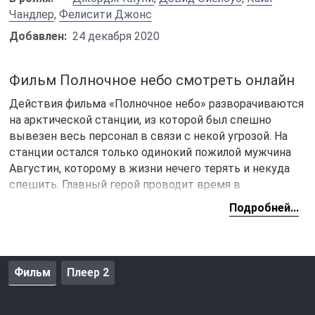
Чандлер
,
Фелисити Джонс
Добавлен:
24 декабря 2020
Фильм Полночное небо смотреть онлайн
Действия фильма «Полночное небо» разворачиваются
на арктической станции, из которой был спешно
вывезен весь персонал в связи с некой угрозой. На
станции остался только одинокий пожилой мужчина
Августин, которому в жизни нечего терять и некуда
спешить. Главный герой проводит время в
одиночестве, находит все время какие-то занятия или
Подробней...
просто выпивает. Все меняется, когда Августин
внезапно находит маленькую девочку, которая по
всей видимости затерялась во время эвакуации. Они
остались совсем одни на огромной станции. Старик
Фильм
Плеер 2
вовсе не рад новой компании и пытается связаться с
внешним миров, чтобы вернуть девочку домой. Вот
только все попытки оказываются безуспешными и