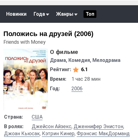
Новинки
Года
Жанры
Топ
Положись на друзей (2006)
Friends with Money
О фильме
Драма, Комедия, Мелодрама
Рейтинг:
6.1
Время:
1 час 28 мин
Год:
2006
Страна:
США
В ролях:
Джейсон Айзекс
,
Дженнифер Энистон
,
Джоан Кьюсак
,
Кэтрин Кинер
,
Фрэнсис МакДорманд