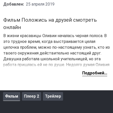
Добавлен:
25 апреля 2019
Фильм Положись на друзей смотреть
онлайн
В жизни красавицы Оливии началась черная полоса. В
это трудное время, когда выстраивается целая
цепочка проблем, можно по-настоящему узнать, кто из
твоего окружения действительно настоящий друг.
Девушка работала школьной учительницей, но эта
работа пришлась ей не по душе. Недолго думая Оливия
уволилась, после чего рассталась с любимым, а потом
Подробней...
проблемы посыпались словно лавина. Красавица не
может устроится на нормальную работу и вынуждена
подрабатывать горничной. Но больше всего она
страдает от одиночества, поскольку видит, что все ее
Фильм
Плеер 2
Трейлер
подруги уже давно завели семьи.