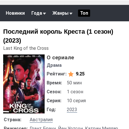
Новинки
Года
Жанры
Топ
Последний король Креста (1 сезон)
(2023)
Last King of the Cross
О сериале
Драма
Рейтинг:
9.25
Время:
50 мин
Сезон:
1 сезон
Серия:
10 серия
Год:
2023
Страна:
Австралия
Режиссер:
Грант Браун
,
Йен Уотсон
,
Катрин Миллар
,