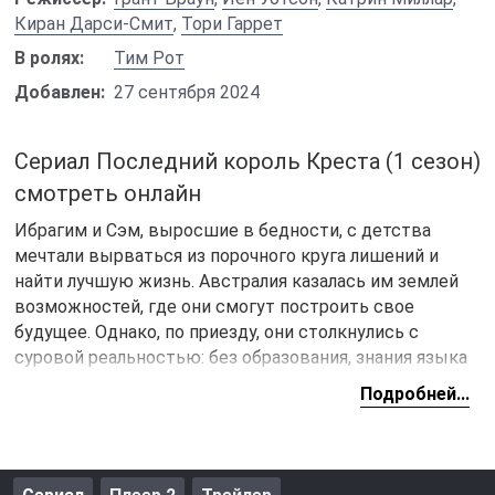
Киран Дарси-Смит
,
Тори Гаррет
В ролях:
Тим Рот
Добавлен:
27 сентября 2024
Сериал Последний король Креста (1 сезон)
смотреть онлайн
Ибрагим и Сэм, выросшие в бедности, с детства
мечтали вырваться из порочного круга лишений и
найти лучшую жизнь. Австралия казалась им землей
возможностей, где они смогут построить свое
будущее. Однако, по приезду, они столкнулись с
суровой реальностью: без образования, знания языка
и необходимых навыков их надежды быстро рухнули.
Подробней...
Общество отторгло их, и они оказались на его обочине,
отчаянно пытаясь найти способ выжить в
незнакомом мире.