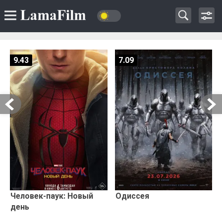
9.43
7.09
Человек-паук: Новый
Одиссея
день