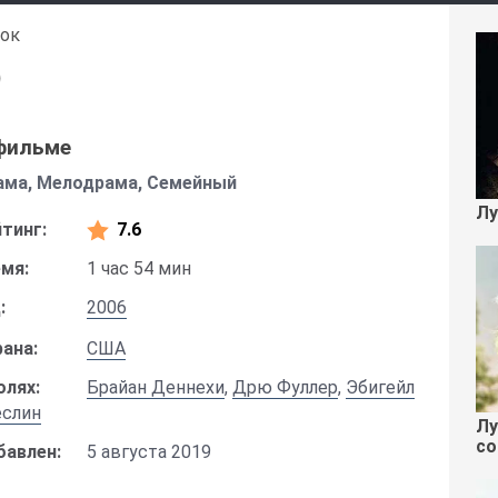
рок
)
фильме
ама, Мелодрама, Семейный
Лу
тинг:
7.6
мя:
1 час 54 мин
:
2006
ана:
США
олях:
Брайан Деннехи
,
Дрю Фуллер
,
Эбигейл
еслин
Лу
со
бавлен:
5 августа 2019