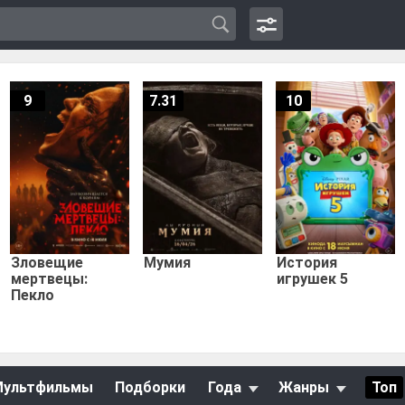
9
7.31
10
Зловещие
Мумия
История
мертвецы:
игрушек 5
Пекло
Мультфильмы
Подборки
Года
Жанры
Топ