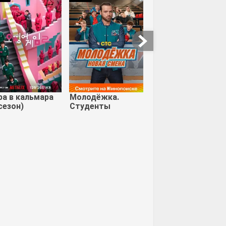
тая роза
ра в кальмара
Молодёжка.
сезон)
Студенты