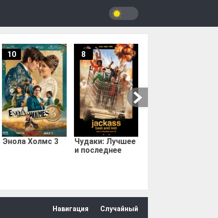
10
8
9.67
Мыс страха
Энола Холмс 3
Чудаки: Лучшее
и последнее
Навигация
Случайный