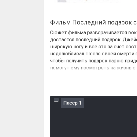
Фильм Последний подарок с
Сюжет фильма разворачивается вокр
достается последний подарок. Джейс
широкую ногу и все это за счет сост
недолюбливал. После своей смерти 
чтобы получить подарок парню прид
помогут ему посмотреть на жизнь с 
пройти задания, которые становятс
Плеер 1