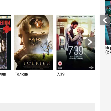
Ядови
Иг
(2 
лли
Толкин
7.39