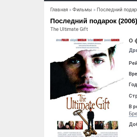
Главная
»
Фильмы
»
Последний пода
Последний подарок (2006
The Ultimate Gift
О 
Др
Рей
Вре
Год
Стр
В р
Бр
До