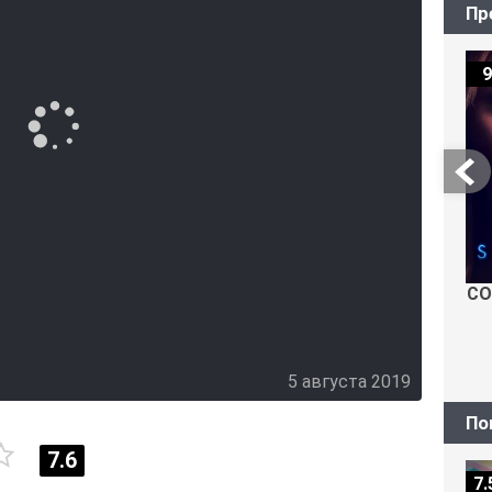
Пр
9
СО
5 августа 2019
По
7.6
7.