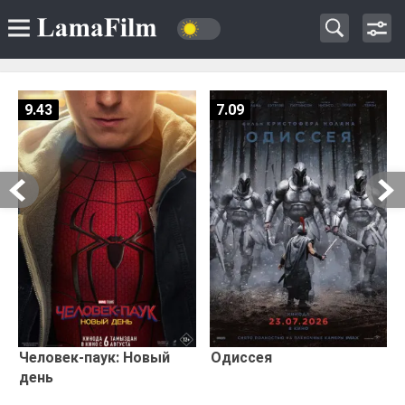
9.43
7.09
Человек-паук: Новый
Одиссея
день