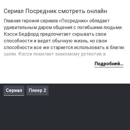
Сериал Посредник смотреть онлайн
Главная героиня сериала «Посредник» обладает
удивительным даром общения с погибшими людьми.
Кэсси Бедфорд предпочитает скрывать свои
способности и ведет обычную жизнь, но свои
способности все же старается использовать в благих
целях. Кэсси помогает знакомому детектив в
расследовании убийств, в которых практически нет
Подробней...
никаких зацепок. Она не называет имя убийцы, но
подсказать с некоторыми деталями или заполнить
пробелы ей под силу.
Сериал
Плеер 2