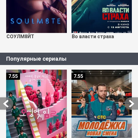
СОУЛМ8ЙТ
Во власти страха
Популярные сериалы
7.55
7.55