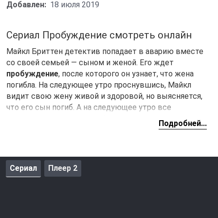
Добавлен:
18 июля 2019
Сериал Пробуждение смотреть онлайн
Майкл Бриттен детектив попадает в аварию вместе
со своей семьей — сыном и женой. Его ждет
пробуждение
, после которого он узнает, что жена
погибла. На следующее утро проснувшись, Майкл
видит свою жену живой и здоровой, но выясняется,
что его сын погиб. А на следующее утро все
повторяется — жена погибла, а сын жив. Главному
Подробней...
герою приходится жить по сути в двух реальностях,
где он может видеть то одного дорогого для себя
человека, то другого. Ему предстоит разобраться во
всей этой ситуации.
Сериал
Плеер 2