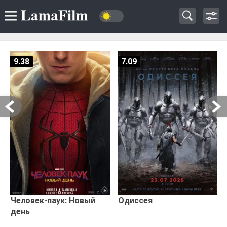
9.38
7.09
Человек-паук: Новый
Одиссея
день