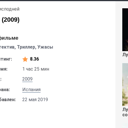
исподней
(2009)
фильме
ектив, Триллер, Ужасы
Лу
тинг:
8.36
мя:
1 час 25 мин
:
2009
ана:
Испания
бавлен:
22 мая 2019
Лу
со