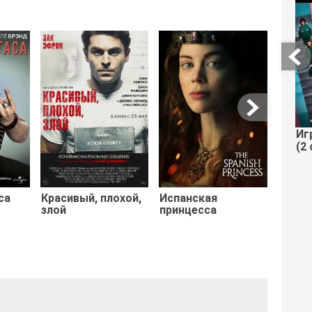
Дэдпу
Иг
(2 
са
Красивый, плохой,
Испанская
злой
принцесса