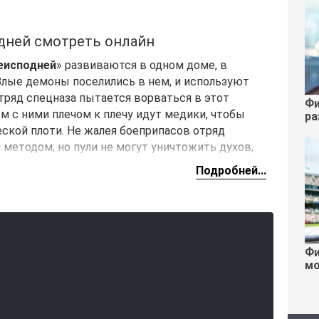
дней смотреть онлайн
еисподней
» развиваются в одном доме, в
Злые демоны поселились в нем, и используют
Отряд спецназа пытается ворваться в этот
Фи
ом с ними плечом к плечу идут медики, чтобы
ра
еской плоти. Не жалея боеприпасов отряд
 методом, но пули не могут уничтожить духов,
еловеке.
Подробней...
Фи
мо