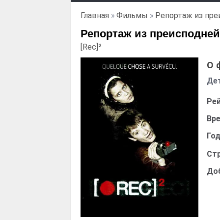
Главная
»
Фильмы
»
Репортаж из пре
Репортаж из преисподней 
[Rec]²
О 
Дет
Рей
Вре
Год
Стр
До