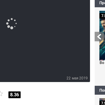
Пр
7.
Во
22 мая 2019
По
8.36
7.