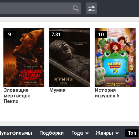
9
7.31
10
Зловещие
Мумия
История
мертвецы:
игрушек 5
Пекло
Мультфильмы
Подборки
Года
Жанры
Топ