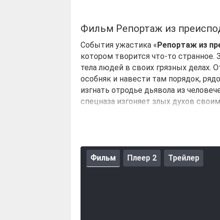
Фильм Репортаж из преиспо
События ужастика «
Репортаж из пр
котором творится что-то странное. 
тела людей в своих грязных делах. 
особняк и навести там порядок, ряд
изгнать отродье дьявола из человеч
спецназа изгоняет злых духов своим
которые могут поселится в любом ч
Фильм
Плеер 2
Трейлер