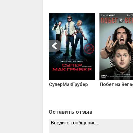
СуперМакГрубер
Побег из Вега
Оставить отзыв