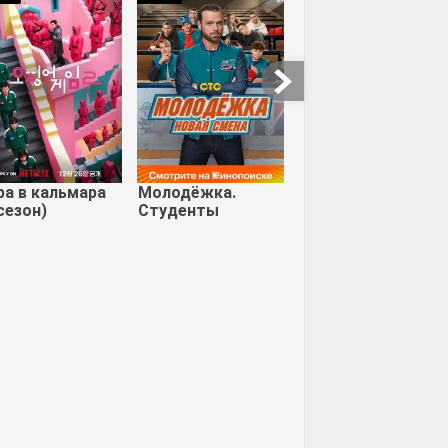
л 2
Безжалостный
Повелитель стихий
ра в кальмара
Молодёжка.
сезон)
Студенты