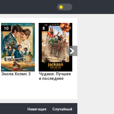
10
8
9.67
Мыс страха
Энола Холмс 3
Чудаки: Лучшее
и последнее
Навигация
Случайный