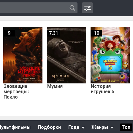
9
7.31
10
Зловещие
Мумия
История
мертвецы:
игрушек 5
Пекло
Мультфильмы
Подборки
Года
Жанры
Топ