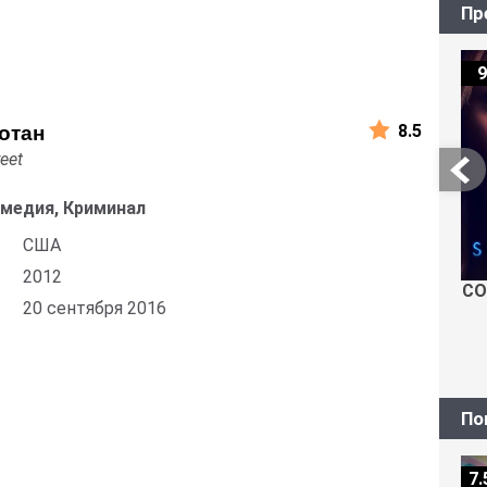
Пр
9
8.5
отан
eet
омедия, Криминал
США
2012
СО
20 сентября 2016
По
7.