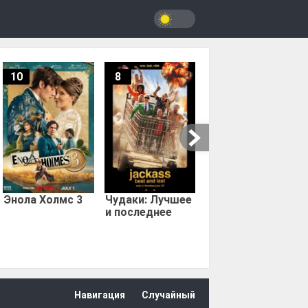
10
8
9.67
Мыс страха
Энола Холмс 3
Чудаки: Лучшее
и последнее
Навигация
Случайный