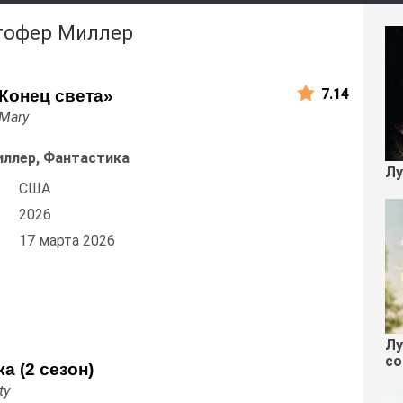
тофер Миллер
7.14
Конец света»
 Mary
иллер, Фантастика
Лу
США
2026
17 марта 2026
Лу
со
а (2 сезон)
ty