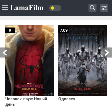
9
7.09
Человек-паук: Новый
Одиссея
день