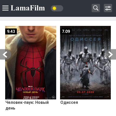
9.43
7.09
Человек-паук: Новый
Одиссея
день