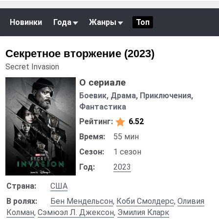
Новинки
Года
Жанры
Топ
Секретное вторжение (2023)
Secret Invasion
О сериале
Боевик, Драма, Приключения,
Фантастика
Рейтинг:
6.52
Время:
55 мин
Сезон:
1 сезон
Год:
2023
Страна:
США
В ролях:
Бен Мендельсон
,
Коби Смолдерс
,
Оливия
Колман
,
Сэмюэл Л. Джексон
,
Эмилия Кларк