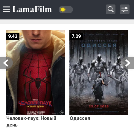
9.43
7.09
Человек-паук: Новый
Одиссея
день