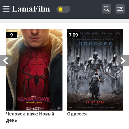
9
7.09
Человек-паук: Новый
Одиссея
день