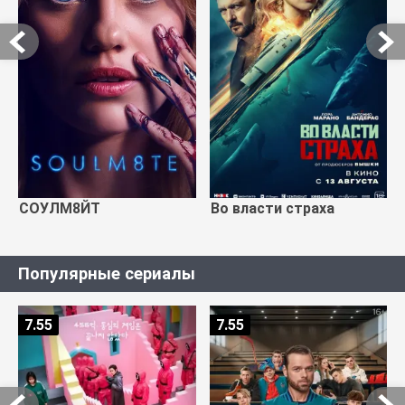
СОУЛМ8ЙТ
Во власти страха
Популярные сериалы
7.55
7.55