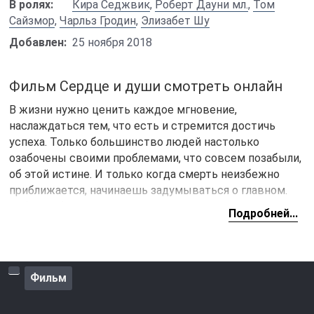
В ролях:
Кира Седжвик
,
Роберт Дауни мл.
,
Том
Сайзмор
,
Чарльз Гродин
,
Элизабет Шу
Добавлен:
25 ноября 2018
Фильм Сердце и души смотреть онлайн
В жизни нужно ценить каждое мгновение,
наслаждаться тем, что есть и стремится достичь
успеха. Только большинство людей настолько
озабочены своими проблемами, что совсем позабыли,
об этой истине. И только когда смерть неизбежно
приближается, начинаешь задумываться о главном.
События фильма «
Сердце и души
» развиваются в
Подробней...
середине прошлого века, четверо незнакомых людей
погибают в автокатастрофе. Их души не
отправляются на небеса, а остаются в мире живых,
поскольку у всех остались важные дела, которые они
Фильм
так и не успели сделать.