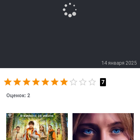
разгадке, тем больше понимает, что опасность
исходит не только из прошлого, но и из настоящего.
Заключительная история сезона становится
настоящим испытанием для героя. Его главный враг
строит изощренный план, направленный на
уничтожение не только репутации детектива, но и его
жизни. Манипуляции, ложь и хитроумные ловушки
создают смертельную игру, в которую вовлечены
14 января 2025
невинные люди. Кульминация эпизода доводит
напряжение до предела, оставляя детектива перед
мучительным выбором, где каждая ошибка может
7
стоить слишком дорого.
Оценок:
2