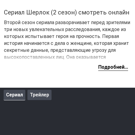
Сериал Шерлок (2 сезон) смотреть онлайн
Второй сезон сериала разворачивает перед зрителями
три новых увлекательных расследования, каждое из
которых испытывает героя на прочность. Первая
история начинается с дела о женщине, которая хранит
секретные данные, представляющие угрозу для
высокопоставленных лиц. Она оказывается
достойной соперницей для детектива, что делает
Подробней...
противостояние между ними особенно напряженным.
Во втором эпизоде сюжет переносит зрителей в
мрачное поместье, окруженное зловещими легендами.
Сериал
Трейлер
Гибель подростков, связанная с предполагаемым
чудовищем, вызывает панику среди местных
жителей. Главный герой, вооруженный логикой и
скептицизмом, пытается отделить миф от
реальности, исследуя следы ужасающего
преступления. Однако чем ближе он подбирается к