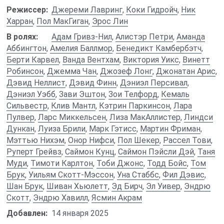
Режиссер:
Джереми Лавринг
,
Коки Гидройч
,
Ник
Харран
,
Пол МакГиган
,
Эрос Лин
В ролях:
Адам Гривз-Нил
,
Алистэр Петри
,
Аманда
Аббингтон
,
Амелия Баллмор
,
Бенедикт Камбербэтч
,
Берти Карвел
,
Ванда Вентхам
,
Виктория Уикс
,
Винетт
Робинсон
,
Джемма Чан
,
Джозеф Лонг
,
Джонатан Арис
,
Дэвид Неллист
,
Дэвид Финн
,
Дэниэл Персивал
,
Дэниэл Уэбб
,
Зави Эштон
,
Зои Телфорд
,
Кемаль
Сильвестр
,
Клив Мантл
,
Кэтрин Паркинсон
,
Лара
Пулвер
,
Ларс Миккельсен
,
Лиза МакАллистер
,
Линдси
Дункан
,
Луиза Брили
,
Марк Гэтисс
,
Мартин Фриман
,
Мэттью Нихэм
,
Онор Нифси
,
Пол Шекер
,
Рассел Тови
,
Руперт Грейвз
,
Саймон Кунц
,
Саймон Пэйсли Дэй
,
Таня
Муди
,
Тимоти Карлтон
,
Тоби Джонс
,
Тодд Бойс
,
Том
Брук
,
Уильям Скотт-Мэссон
,
Уна Стаббс
,
Фил Дэвис
,
Шан Брук
,
Шиван Хьюлетт
,
Эд Бирч
,
Эл Уивер
,
Эндрю
Скотт
,
Эндрю Хавилл
,
Ясмин Акрам
Добавлен:
14 января 2025