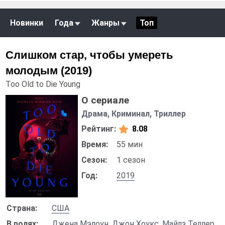
Новинки
Года
Жанры
Топ
Слишком стар, чтобы умереть
молодым (2019)
Too Old to Die Young
О сериале
Драма, Криминал, Триллер
Рейтинг:
8.08
Время:
55 мин
Сезон:
1 сезон
Год:
2019
Страна:
США
В ролях:
Джена Мэлоун
,
Джон Хоукс
,
Майлз Теллер