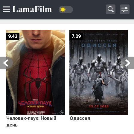
9.43
7.09
Человек-паук: Новый
Одиссея
день