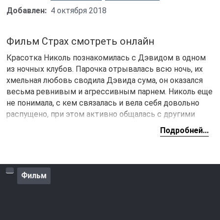
Добавлен:
4 октября 2018
Фильм Страх смотреть онлайн
Красотка Николь познакомилась с Дэвидом в одном
из ночных клубов. Парочка отрывалась всю ночь, их
хмельная любовь сводила Дэвида сума, он оказался
весьма ревнивым и агрессивным парнем. Николь еще
не понимала, с кем связалась и вела себя довольно
распущено, при этом активно общалась с другими
людьми, что весьма злило ее нового ухажера. Жить
Подробней...
под гнетом тирана в планы Николь не входило и она
решила поставить точку в отношениях с Дэвидом, но
ситуация еще больше усугубилась.
Фильм