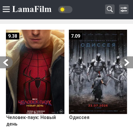
9.38
7.09
Человек-паук: Новый
Одиссея
день