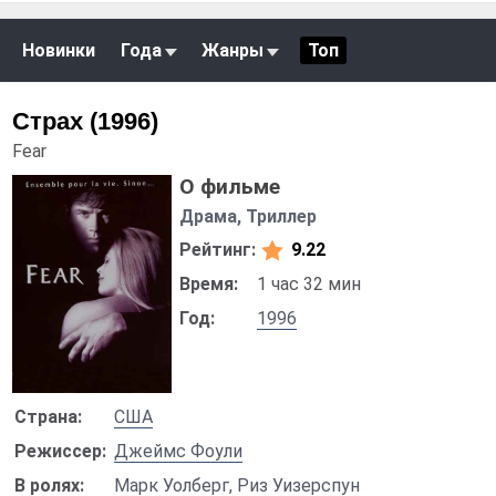
Новинки
Года
Жанры
Топ
Страх (1996)
Fear
О фильме
Драма, Триллер
Рейтинг:
9.22
Время:
1 час 32 мин
Год:
1996
Страна:
США
Режиссер:
Джеймс Фоули
В ролях:
Марк Уолберг
,
Риз Уизерспун