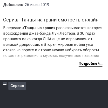
Добавлен:
26 июля 2019
Сериал Танцы на грани смотреть онлайн
В сериале «
Танцы на грани
» рассказывается история
восхождения джаз-бэнда Луи Лестера. В 30 годах
прошлого века когда США еще не оправилась от
великой депрессии, а Вторая мировая война уже
стояла на пороге в стране начало набирать обороты
новое направление в музыке, получившее название
Джаз. главный герой сериала Стэнли Митчелл
Подробней...
стремится помочь участникам джаз-бэнда буквально
вытащив их из трущеб.
Сериал