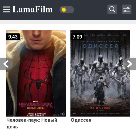
9.43
7.09
Человек-паук: Новый
Одиссея
день