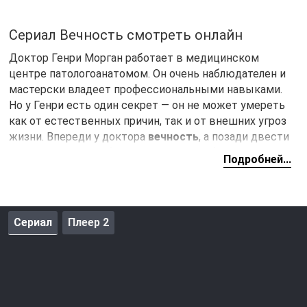
Сериал Вечность смотреть онлайн
Доктор Генри Морган работает в медицинском
центре патологоанатомом. Он очень наблюдателен и
мастерски владеет профессиональными навыками.
Но у Генри есть один секрет — он не может умереть
как от естественных причин, так и от внешних угроз
жизни. Впереди у доктора
вечность
, а позади двести
лет жизни полных боли, страданий, любви и горечи
Подробней...
потерь. После крушения поездов в метро судьба
сводит Генри с детективом Мартинс, которая
привлекает главного героя к расследованию
происшествия в качестве суд мед эксперта. Главному
Сериал
Плеер 2
герою предстоит раскрыть не мало загадочных дел и
попытаться разгадать самую важную загадку о
бессмертии.