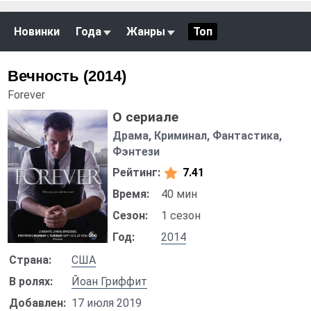
Новинки
Года
Жанры
Топ
Вечность (2014)
Forever
О сериале
Драма, Криминал, Фантастика,
Фэнтези
Рейтинг:
7.41
Время:
40 мин
Сезон:
1 сезон
Год:
2014
Страна:
США
В ролях:
Йоан Гриффит
Добавлен:
17 июля 2019