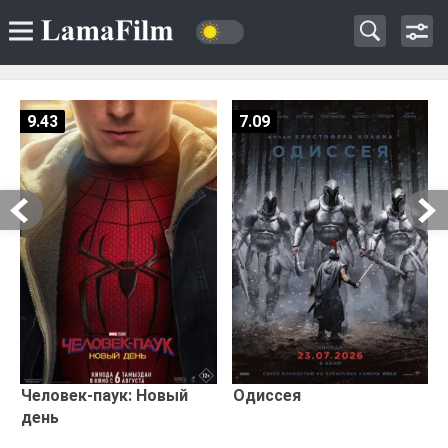
9.43
7.09
Человек-паук: Новый
Одиссея
день