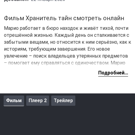
Фильм Хранитель тайн смотреть онлайн
Марио работает в бюро находок и живёт тихой, почти
отрешённой жизнью. Каждый день он сталкивается с
забытыми вещами, но относится к ним серьёзно, как к
историям, требующим завершения. Его новое
увлечение – поиск владельцев утерянных предметов
– помогает ему справляться с одиночеством. Марио
почти не общается с людьми, кроме молодой
Подробней...
полицейской Хелены, которая иногда заходит на склад
и единственная находит с ним общий язык.
Однажды на склад попадает чемодан, выловленный со
Фильм
Плеер 2
Трейлер
дна реки. Внутри – детская одежда и человеческие
останки. Это открытие разрушает его привычный
распорядок. Он сообщает о находке в полицию,
надеясь, что расследование будет начато сразу. Но
дело не вызывает интереса у следователей. Марио