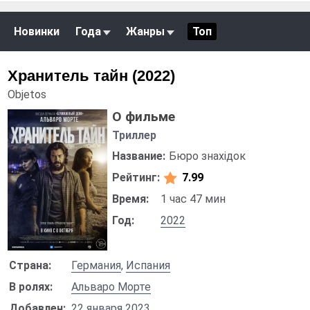
Новинки
Года
Жанры
Топ
Хранитель тайн (2022)
Objetos
О фильме
Триллер
Название:
Бюро знахідок
Рейтинг:
7.99
Время:
1 час 47 мин
Год:
2022
Страна:
Германия
,
Испания
В ролях:
Альваро Морте
Добавлен:
22 января 2023