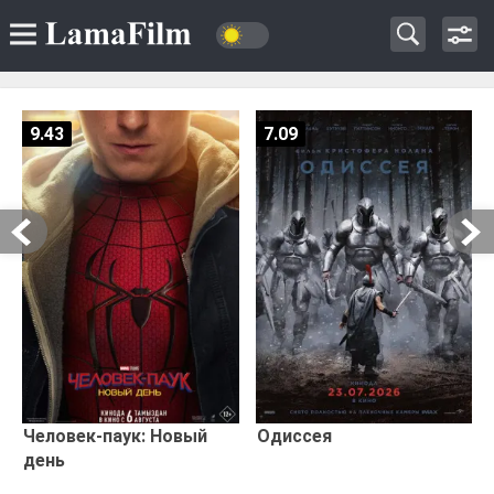
9.43
7.09
Человек-паук: Новый
Одиссея
день