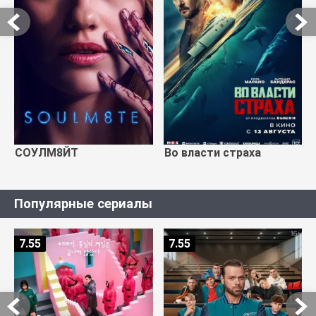
СОУЛМ8ЙТ
Во власти страха
Популярные сериалы
7.55
7.55