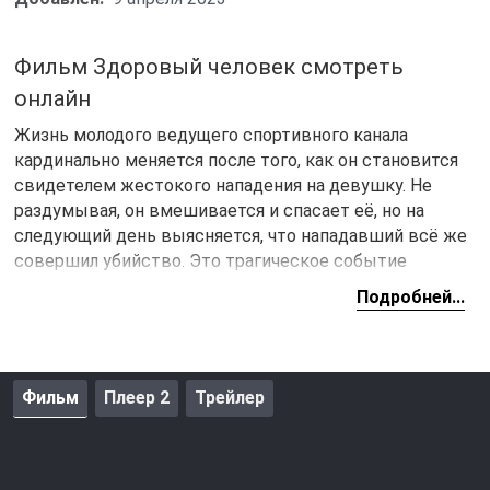
Фильм Здоровый человек смотреть
онлайн
Жизнь молодого ведущего спортивного канала
кардинально меняется после того, как он становится
свидетелем жестокого нападения на девушку. Не
раздумывая, он вмешивается и спасает её, но на
следующий день выясняется, что нападавший всё же
совершил убийство. Это трагическое событие
оставляет глубокий след в душе героя, заставляя его
Подробней...
переосмыслить всё, что происходит вокруг. Вскоре он
понимает, что не может продолжать жить так, как
раньше.
Фильм
Плеер 2
Трейлер
После пережитого потрясения Егор решает изменить
свою жизнь. Он оставляет высокооплачиваемую
работу и начинает заниматься волонтёрской
деятельностью. В поисках утешения и смысла жизни