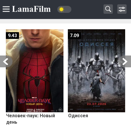
9.43
7.09
Человек-паук: Новый
Одиссея
день