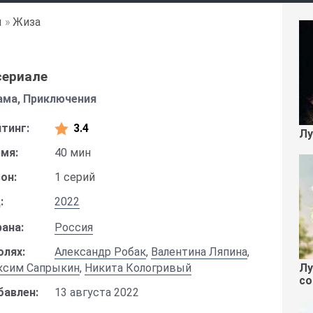
ы
»
Жиза
сериале
ама, Приключения
тинг:
3.4
Лу
мя:
40 мин
он:
1 серий
:
2022
ана:
Россия
олях:
Александр Робак
,
Валентина Ляпина
,
Лу
ксим Сапрыкин
,
Никита Кологривый
со
бавлен:
13 августа 2022