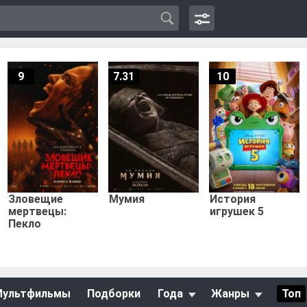
9
7.31
10
Зловещие
Мумия
История
мертвецы:
игрушек 5
Пекло
Мультфильмы
Подборки
Года
Жанры
Топ