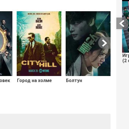
Обите
Иг
(2 
овек
Город на холме
Болтун