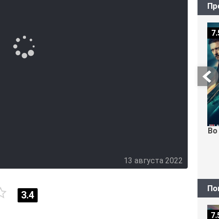
Пр
7.
Во
13 августа 2022
По
3.4
7.