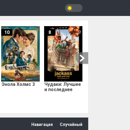
10
8
9.67
Мыс страха
Энола Холмс 3
Чудаки: Лучшее
и последнее
Навигация
Случайный