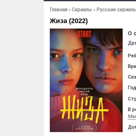
Главная
»
Сериалы
»
Русские сериал
Жиза (2022)
О 
Др
Рей
Вре
Сез
Год
Стр
В р
Ма
До