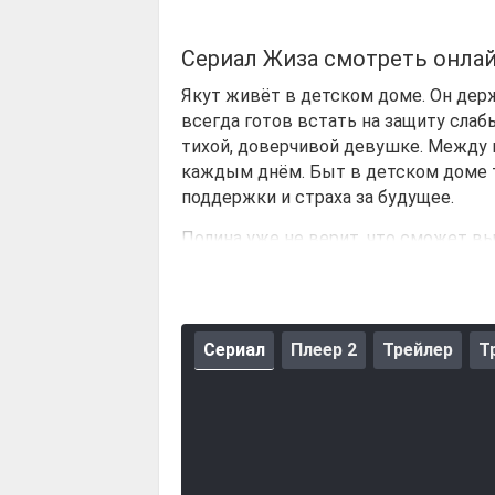
Сериал Жиза смотреть онла
Якут живёт в детском доме. Он держ
всегда готов встать на защиту слаб
тихой, доверчивой девушке. Между н
каждым днём. Быт в детском доме т
поддержки и страха за будущее.
Полина уже не верит, что сможет вы
тупиком. Но однажды она решается 
составляют план. Им нужно не просто
крупную сумму у опасного человека.
Сериал
Плеер 2
Трейлер
Т
Дорога к свободе будет сложной. К
ребятами появляется доверие. Якут 
начинает чувствовать себя в безопа
путь, но идут вперёд.