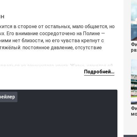
йн
ится в стороне от остальных, мало общается, но
ых. Его внимание сосредоточено на Полине —
ими нет близости, но его чувства крепнут с
Фи
яжёлый: постоянное давление, отсутствие
ра
рваться из замкнутого круга. Жизнь кажется ей
Подробней...
на отчаянный шаг — сбежать. Вместе они
 уехать, а с деньгами. Для этого они крадут
рейлер
аждый день — борьба за выживание. Между
наконец находит в себе силы говорить, а Полина
Фи
сности. Они ещё не знают, чем всезакончится их
мо