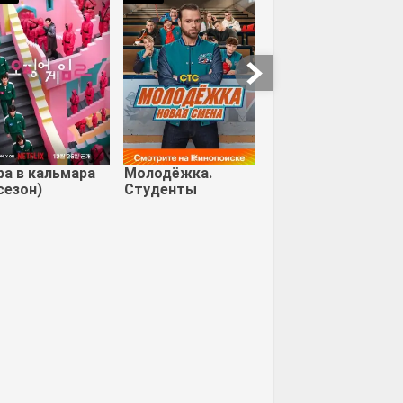
ль зла
Люся
Мунхэвен | Лунная
гавань
ра в кальмара
Молодёжка.
сезон)
Студенты