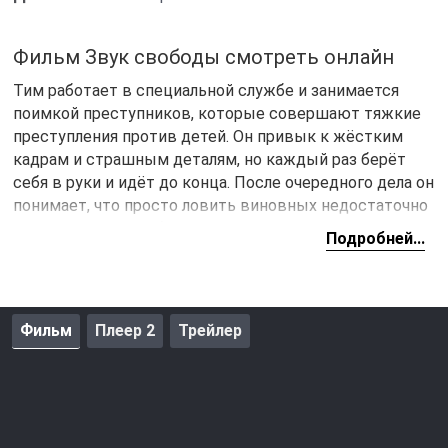
Фильм Звук свободы смотреть онлайн
Тим работает в специальной службе и занимается
поимкой преступников, которые совершают тяжкие
преступления против детей. Он привык к жёстким
кадрам и страшным деталям, но каждый раз берёт
себя в руки и идёт до конца. После очередного дела он
понимает, что просто ловить виновных недостаточно
— зло слишком глубоко укоренилось. Одна история
Подробней...
особенно цепляет его за живое и заставляет
действовать не по протоколу.
Он спасает мальчика, похищенного из бедной семьи, и
Фильм
Плеер 2
Трейлер
узнаёт, что у него есть сестра, которую не удалось
вернуть. Эти дети были обманом увезены в другую
страну, и теперь девочка остаётся в руках тех, кто
делает на торговле детьми миллионы. Тим решает,
что не остановится, пока не найдёт её. Несмотря на