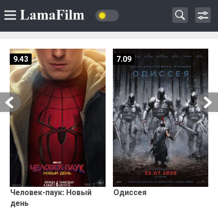
9.43
7.09
Человек-паук: Новый
Одиссея
день