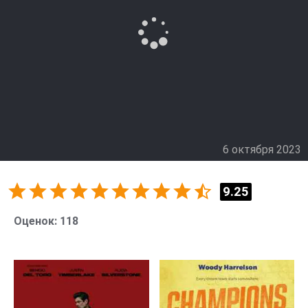
запреты и отсутствие полномочий, он отправляется за
границу, рискуя карьерой и собственной жизнью.
В другой стране он сталкивается с новыми
опасностями: взяточничеством, бездействием
властей и разветвлённой преступной сетью. Но он не
отступает. В этих условиях его навыки и сила
характера становятся единственным оружием. Он
общается с жертвами, учится слушать и
сочувствовать, и постепенно превращается из просто
6 октября 2023
агента в настоящего защитника.
9.25
Оценок:
118