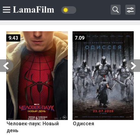
9.43
7.09
Человек-паук: Новый
Одиссея
день