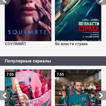
СОУЛМ8ЙТ
Во власти страха
Популярные сериалы
7.55
7.55