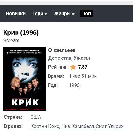
Новинки
Года
Жанры
Топ
Крик (1996)
Scream
О фильме
Детектив, Ужасы
Рейтинг:
7.87
Время:
1 час 51 мин
Год:
1996
Страна:
США
В ролях:
Кортни Кокс
,
Нив Кэмпбелл
,
Скит Ульрих