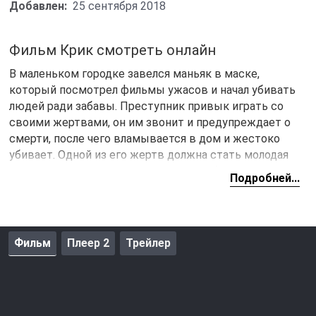
Добавлен:
25 сентября 2018
Фильм Крик смотреть онлайн
В маленьком городке завелся маньяк в маске,
который посмотрел фильмы ужасов и начал убивать
людей ради забавы. Преступник привык играть со
своими жертвами, он им звонит и предупреждает о
смерти, после чего вламывается в дом и жестоко
убивает. Одной из его жертв должна стать молодая
девушка Синди, однако ей удалось избежать смерти и
Подробней...
даже дать полицейским зацепку на маньяка. С того
момента начинается опасная игра в кошки мышки.
Синди начинает сходить сума от напряжения и
всячески пытается себя обезопасить, тем временем
Фильм
Плеер 2
Трейлер
убийства в городе продолжаются.