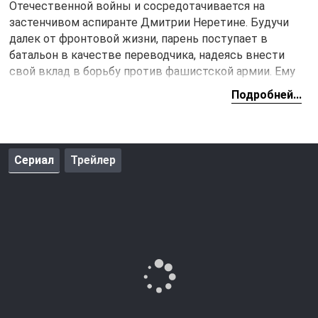
Отечественной войны и сосредотачивается на
застенчивом аспиранте Дмитрии Неретине. Будучи
далек от фронтовой жизни, парень поступает в
батальон в качестве переводчика, надеясь внести
свой вклад в борьбу против фашистской армии. Ему
приходится сталкиваться с ужасами войны, которые
Подробней...
постепенно закаляют его характер, превращая из
робкого молодого человека в мужчину, готового к
суровым испытаниям. Прошедшие недели
кровопролитных сражений показали ему истинную
Сериал
Трейлер
цену мира и жизни.
Когда батальон советских солдат успешно
захватывает пленного немецкого капитана, Дмитрий
получает важную задачу — перевести допрос,
который должен раскрыть важные военные тайны
врага. Однако допрос откладывается до утра, и
командование надеется, что ночь пройдет спокойно.
Дмитрий понимает, насколько важна эта информация
для будущих операций, и ответственность за успех