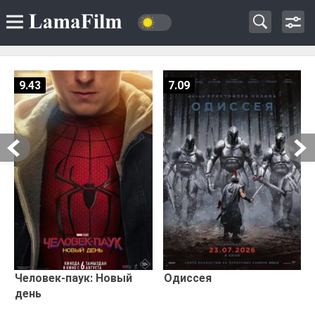
9.43
7.09
Человек-паук: Новый
Одиссея
день