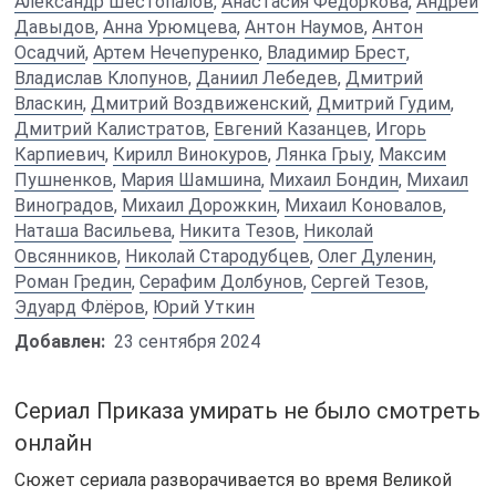
Александр Шестопалов
,
Анастасия Федоркова
,
Андрей
Давыдов
,
Анна Урюмцева
,
Антон Наумов
,
Антон
Осадчий
,
Артем Нечепуренко
,
Владимир Брест
,
Владислав Клопунов
,
Даниил Лебедев
,
Дмитрий
Власкин
,
Дмитрий Воздвиженский
,
Дмитрий Гудим
,
Дмитрий Калистратов
,
Евгений Казанцев
,
Игорь
Карпиевич
,
Кирилл Винокуров
,
Лянка Грыу
,
Максим
Пушненков
,
Мария Шамшина
,
Михаил Бондин
,
Михаил
Виноградов
,
Михаил Дорожкин
,
Михаил Коновалов
,
Наташа Васильева
,
Никита Тезов
,
Николай
Овсянников
,
Николай Стародубцев
,
Олег Дуленин
,
Роман Гредин
,
Серафим Долбунов
,
Сергей Тезов
,
Эдуард Флёров
,
Юрий Уткин
Добавлен:
23 сентября 2024
Сериал Приказа умирать не было смотреть
онлайн
Сюжет сериала разворачивается во время Великой