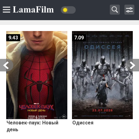
9.43
7.09
Человек-паук: Новый
Одиссея
день