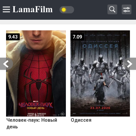
9.43
7.09
Человек-паук: Новый
Одиссея
день