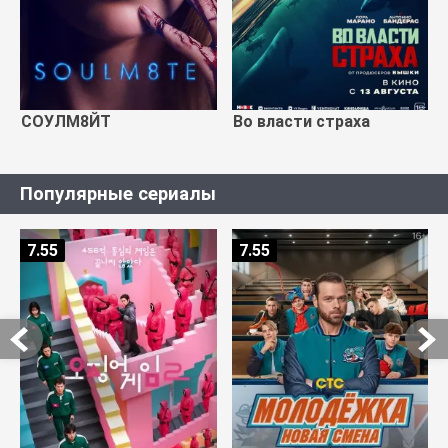
СОУЛМ8ЙТ
Во власти страха
Популярные сериалы
7.55
7.55