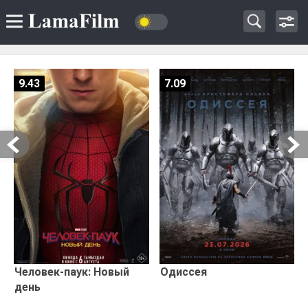
9.43
7.09
Человек-паук: Новый
Одиссея
день