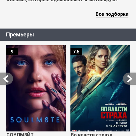
Все подборки
Премьеры
9
7.5
СОУЛМ8ЙТ
Во власти страха