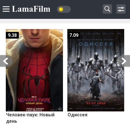
9.38
7.09
Человек-паук: Новый
Одиссея
день