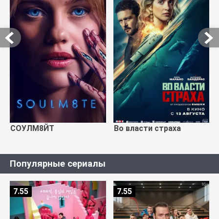
СОУЛМ8ЙТ
Во власти страха
Популярные сериалы
7.55
7.55