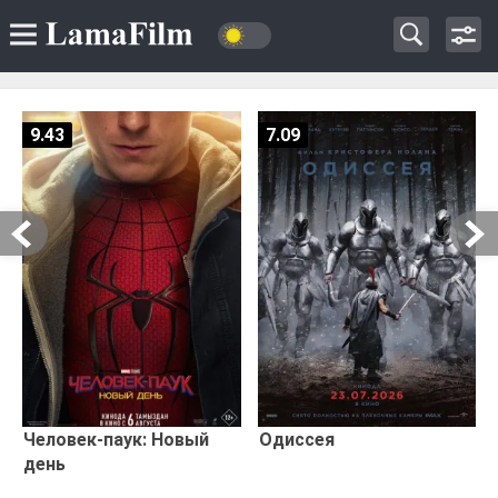
9.43
7.09
Человек-паук: Новый
Одиссея
день