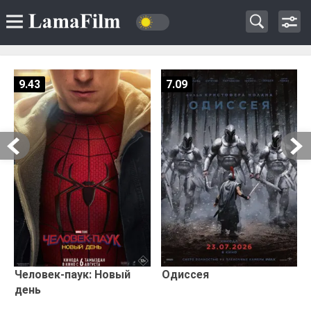
9.43
7.09
Человек-паук: Новый
Одиссея
день