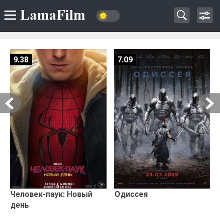
9.38
7.09
Человек-паук: Новый
Одиссея
день