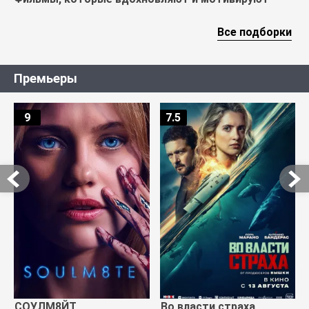
Все подборки
Премьеры
9
7.5
СОУЛМ8ЙТ
Во власти страха