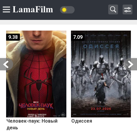
9.38
7.09
Человек-паук: Новый
Одиссея
день