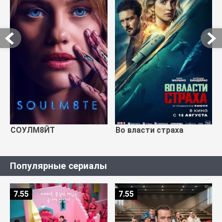
СОУЛМ8ЙТ
Во власти страха
Популярные сериалы
7.55
7.55