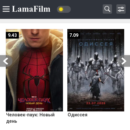
9.43
7.09
Человек-паук: Новый
Одиссея
день