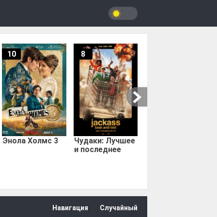
10
8
9.67
Мыс страха
Энола Холмс 3
Чудаки: Лучшее
и последнее
Навигация
Случайный