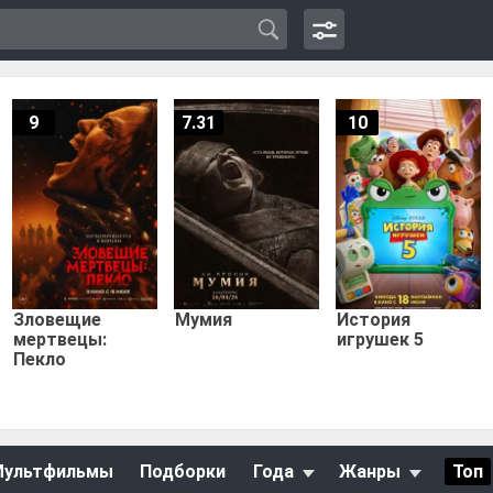
9
7.31
10
Зловещие
Мумия
История
мертвецы:
игрушек 5
Пекло
Мультфильмы
Подборки
Года
Жанры
Топ