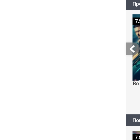
Пр
7.
Во
По
7.