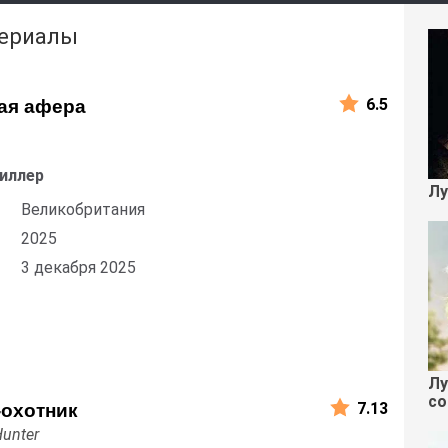
сериалы
6.5
ая афера
риллер
Лу
Великобритания
2025
3 декабря 2025
Лу
со
7.13
-охотник
Hunter