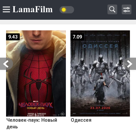
9.43
7.09
Человек-паук: Новый
Одиссея
день