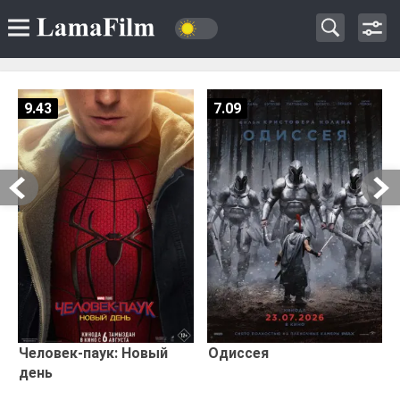
9.43
7.09
Человек-паук: Новый
Одиссея
день