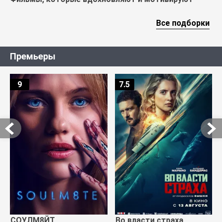
Все подборки
Премьеры
9
7.5
СОУЛМ8ЙТ
Во власти страха