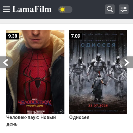
9.38
7.09
Человек-паук: Новый
Одиссея
день