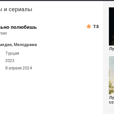
ы и сериалы
7.5
льно полюбишь
rsen
медия, Мелодрама
Лу
Турция
2023
8 апреля 2024
Лу
со