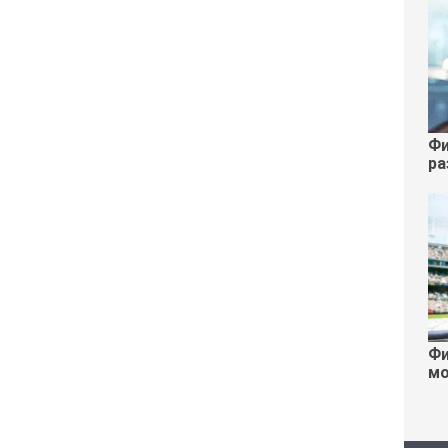
Фи
ра
Фи
мо