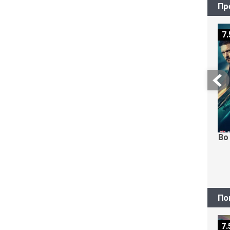
Пр
7.
Во
По
7.