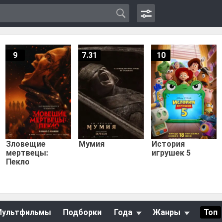
9
7.31
10
Зловещие
Мумия
История
мертвецы:
игрушек 5
Пекло
Мультфильмы
Подборки
Года
Жанры
Топ