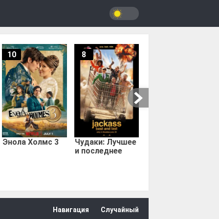
10
8
9.67
Мыс страха
Энола Холмс 3
Чудаки: Лучшее
и последнее
Навигация
Случайный