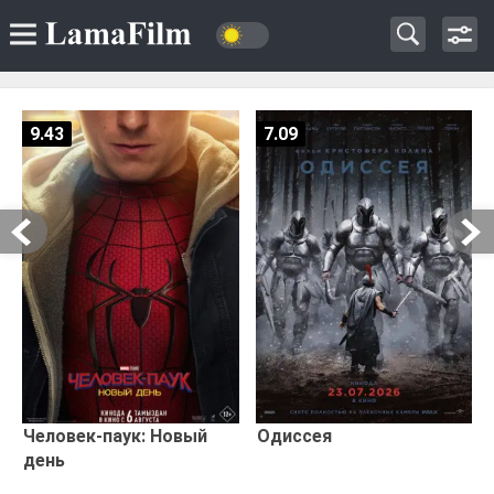
9.43
7.09
Человек-паук: Новый
Одиссея
день