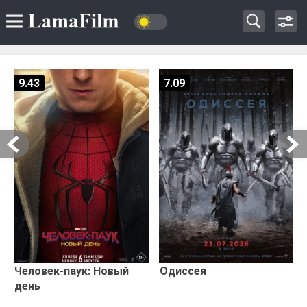
9.43
7.09
Человек-паук: Новый
Одиссея
день