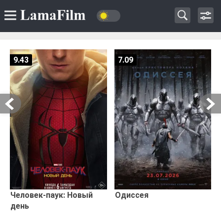
9.43
7.09
Человек-паук: Новый
Одиссея
день