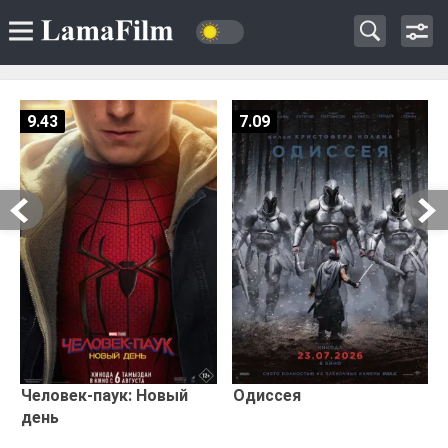
9.43
7.09
Человек-паук: Новый
Одиссея
день