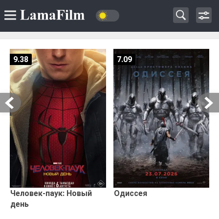
9.38
7.09
Человек-паук: Новый
Одиссея
день