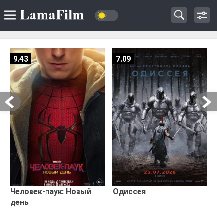
9.43
7.09
Человек-паук: Новый
Одиссея
день