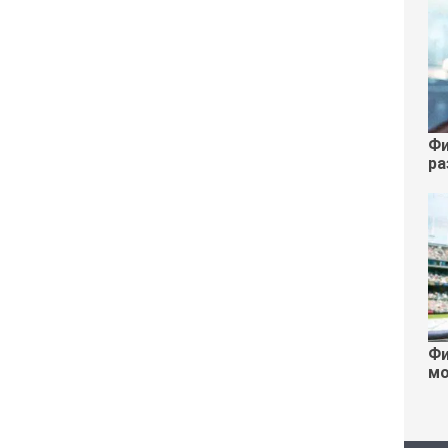
Фи
ра
Фи
мо