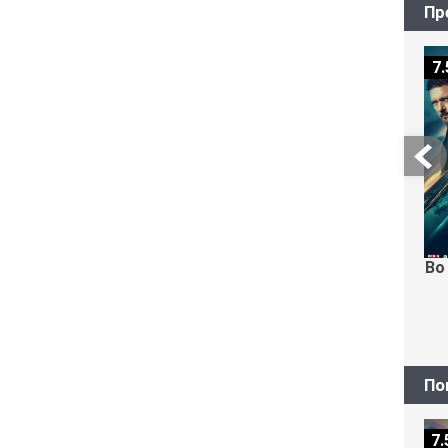
Пр
7.
Во
По
7.