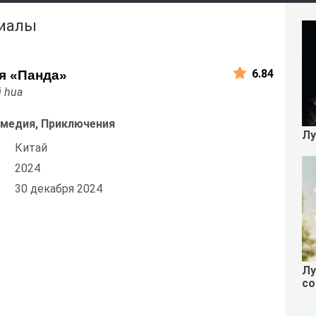
риалы
6.84
я «Панда»
i hua
омедия, Приключения
Лу
Китай
2024
30 декабря 2024
Лу
со