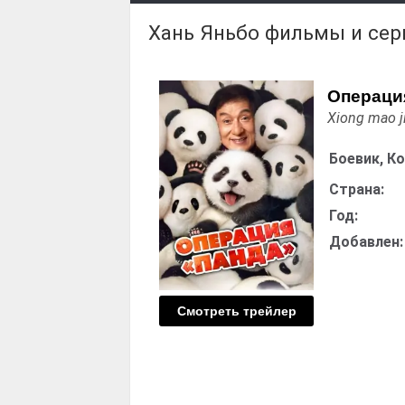
Хань Яньбо фильмы и се
Операци
Xiong mao j
Боевик, К
Страна:
Год:
Добавлен:
Смотреть трейлер