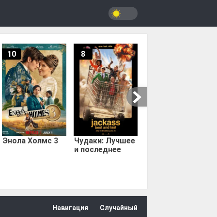
10
8
9.67
Мыс страха
Энола Холмс 3
Чудаки: Лучшее
и последнее
Навигация
Случайный