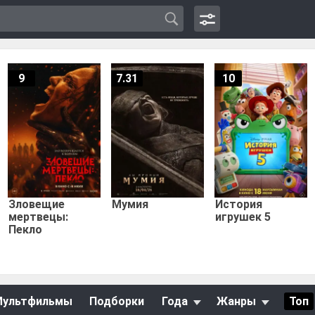
9
7.31
10
Зловещие
Мумия
История
мертвецы:
игрушек 5
Пекло
Мультфильмы
Подборки
Года
Жанры
Топ