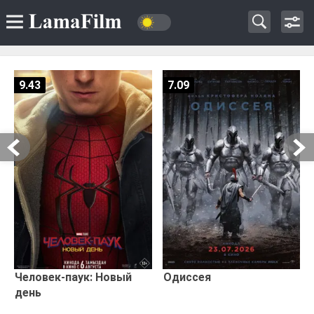
9.43
7.09
Человек-паук: Новый
Одиссея
день