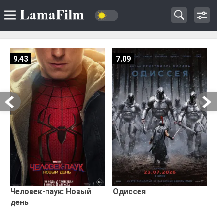
9.43
7.09
Человек-паук: Новый
Одиссея
день