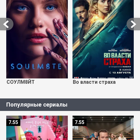
СОУЛМ8ЙТ
Во власти страха
Популярные сериалы
7.55
7.55