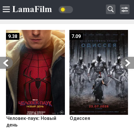
9.38
7.09
Человек-паук: Новый
Одиссея
день