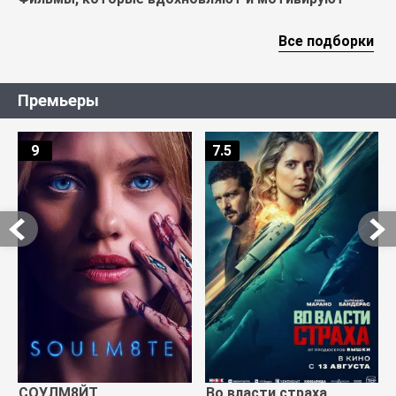
Все подборки
Премьеры
9
7.5
СОУЛМ8ЙТ
Во власти страха