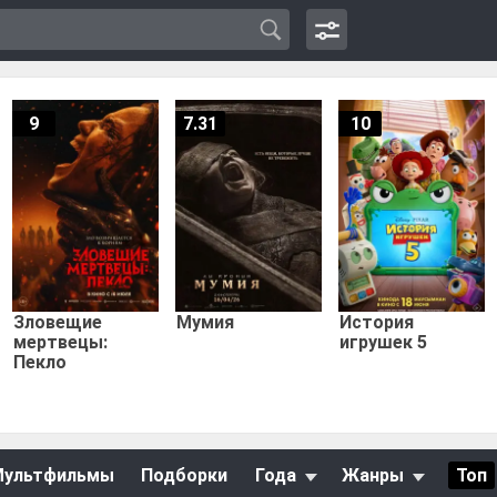
9
7.31
10
Зловещие
Мумия
История
мертвецы:
игрушек 5
Пекло
Мультфильмы
Подборки
Года
Жанры
Топ