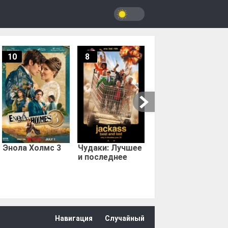
10
8
9.67
Мыс страха
Энола Холмс 3
Чудаки: Лучшее
и последнее
Навигация
Случайный