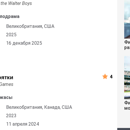
 the Walter Boys
елодрама
Великобритания, США
2025
Фи
16 декабря 2025
ра
4
рятки
 Games
Ужасы
Фи
Великобритания, Канада, США
мо
2023
11 апреля 2024