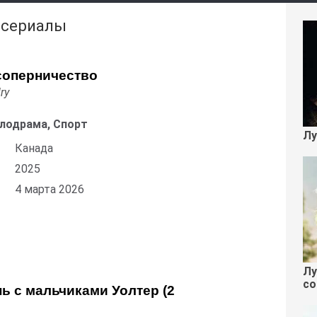
 сериалы
соперничество
ry
лодрама, Спорт
Лу
Канада
2025
4 марта 2026
Лу
со
ь с мальчиками Уолтер (2