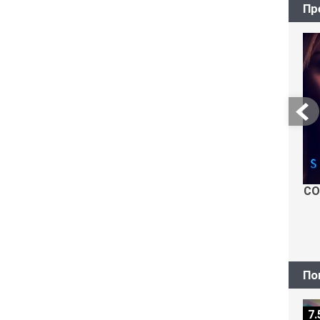
Пр
СО
По
7.