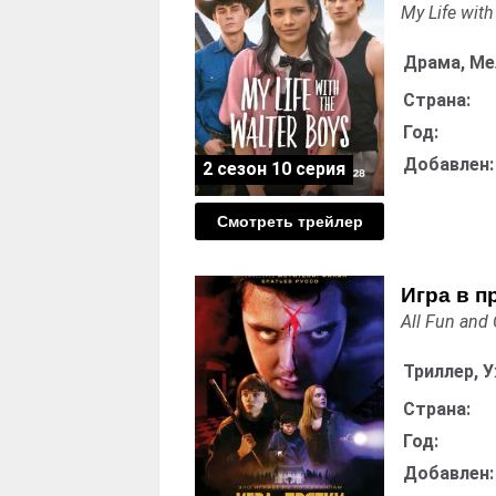
My Life with
Драма, М
Страна:
Год:
Добавлен:
2 сезон 10 серия
Смотреть трейлер
Игра в п
All Fun and
Триллер, 
Страна:
Год:
Добавлен: